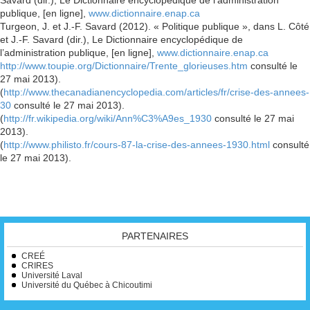
Savard (dir.), Le Dictionnaire encyclopédique de l’administration
publique, [en ligne],
www.dictionnaire.enap.ca
Turgeon, J. et J.-F. Savard (2012). « Politique publique », dans L. Côté
et J.-F. Savard (dir.), Le Dictionnaire encyclopédique de
l’administration publique, [en ligne],
www.dictionnaire.enap.ca
http://www.toupie.org/Dictionnaire/Trente_glorieuses.htm
consulté le
27 mai 2013).
(
http://www.thecanadianencyclopedia.com/articles/fr/crise-des-annees-
30
consulté le 27 mai 2013).
(
http://fr.wikipedia.org/wiki/Ann%C3%A9es_1930
consulté le 27 mai
2013).
(
http://www.philisto.fr/cours-87-la-crise-des-annees-1930.html
consulté
le 27 mai 2013).
PARTENAIRES
CREÉ
CRIRES
Université Laval
Université du Québec à Chicoutimi