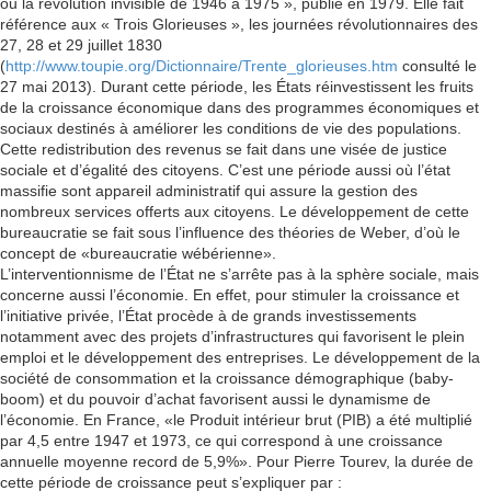
ou la révolution invisible de 1946 à 1975 », publié en 1979. Elle fait
référence aux « Trois Glorieuses », les journées révolutionnaires des
27, 28 et 29 juillet 1830
(
http://www.toupie.org/Dictionnaire/Trente_glorieuses.htm
consulté le
27 mai 2013). Durant cette période, les États réinvestissent les fruits
de la croissance économique dans des programmes économiques et
sociaux destinés à améliorer les conditions de vie des populations.
Cette redistribution des revenus se fait dans une visée de justice
sociale et d’égalité des citoyens. C’est une période aussi où l’état
massifie sont appareil administratif qui assure la gestion des
nombreux services offerts aux citoyens. Le développement de cette
bureaucratie se fait sous l’influence des théories de Weber, d’où le
concept de «bureaucratie wébérienne».
L’interventionnisme de l’État ne s’arrête pas à la sphère sociale, mais
concerne aussi l’économie. En effet, pour stimuler la croissance et
l’initiative privée, l’État procède à de grands investissements
notamment avec des projets d’infrastructures qui favorisent le plein
emploi et le développement des entreprises. Le développement de la
société de consommation et la croissance démographique (baby-
boom) et du pouvoir d’achat favorisent aussi le dynamisme de
l’économie. En France, «le Produit intérieur brut (PIB) a été multiplié
par 4,5 entre 1947 et 1973, ce qui correspond à une croissance
annuelle moyenne record de 5,9%». Pour Pierre Tourev, la durée de
cette période de croissance peut s’expliquer par :