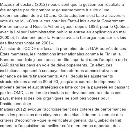
Mazouz et Leclerc (2012) nous disent que la gestion par résultats a
été adoptée par de nombreux gouvernements à suite d’une
expérimentation de 5 à 10 ans. Cette adoption s’est faite à travers le
vote d’une loi. «C’est le cas pour les États-Unis avec la Government
Performance and Results Act en vigueur depuis 1993, pour le Québec
avec la Loi sur l’administration publique entrée en application en mai
2000 et, finalement, pour la France avec la Loi organique sur les lois
des finances votée en 2001».
À l’instar de l’OCDE qui faisait la promotion de la GAR auprès de ces
États membres, les institutions internationales comme le FMI et la
Banque mondiale jouent aussi un rôle important dans l’adoption de la
GAR dans les pays en voie de développements. En effet, ces
institutions imposent à ces pays des réformes administratives en
échange de leurs financements. Ainsi, depuis les ajustements
structurels des années 80 et 90, jusqu’aux cadres de dépenses à
moyens terme et aux stratégies de lutte contre la pauvreté en passant
par les OMD, la notion de résultats est devenue centrale dans ces
pays, même si des lois organiques ne sont pas votées pour
l’institutionnaliser.
Maltais (2012) évoque l’accroissement des critères de performances
sous les pressions des citoyens et des élus. Il donne l’exemple des
critères d’économie «que le vérificateur général du Québec définit
comme « l’acquisition au meilleur coût et en temps opportun, des