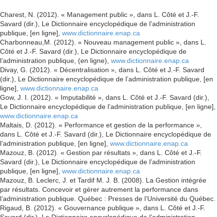
Charest, N. (2012). « Management public », dans L. Côté et J.-F.
Savard (dir.), Le Dictionnaire encyclopédique de l’administration
publique, [en ligne],
www.dictionnaire.enap.ca
Charbonneau,M. (2012). « Nouveau management public », dans L.
Côté et J.-F. Savard (dir.), Le Dictionnaire encyclopédique de
l’administration publique, (en ligne),
www.dictionnaire.enap.ca
Divay, G. (2012). « Décentralisation », dans L. Côté et J.-F. Savard
(dir.), Le Dictionnaire encyclopédique de l’administration publique, [en
ligne],
www.dictionnaire.enap.ca
Gow, J. I. (2012). « Imputabilité », dans L. Côté et J.-F. Savard (dir.),
Le Dictionnaire encyclopédique de l’administration publique, [en ligne],
www.dictionnaire.enap.ca
Maltais, D. (2012). « Performance et gestion de la performance »,
dans L. Côté et J.-F. Savard (dir.), Le Dictionnaire encyclopédique de
l’administration publique, [en ligne],
www.dictionnaire.enap.ca
Mazouz, B. (2012). « Gestion par résultats », dans L. Côté et J.-F.
Savard (dir.), Le Dictionnaire encyclopédique de l’administration
publique, [en ligne],
www.dictionnaire.enap.ca
Mazouz, B. Leclerc, J. et Tardif M. J. B. (2008). La Gestion intégrée
par résultats. Concevoir et gérer autrement la performance dans
l’administration publique. Québec : Presses de l’Université du Québec.
Rigaud, B. (2012). « Gouvernance publique », dans L. Côté et J.-F.