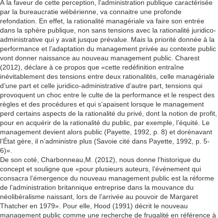
À la faveur de cette perception, l’administration publique caractérisée
par la bureaucratie wébérienne, va connaitre une profonde
refondation. En effet, la rationalité managériale va faire son entrée
dans la sphère publique, non sans tensions avec la rationalité juridico-
administrative qui y avait jusque prévalue. Mais la priorité donnée à la
performance et l’adaptation du management privée au contexte public
vont donner naissance au nouveau management public. Charest
(2012), déclare à ce propos que «cette redéfinition entraîne
inévitablement des tensions entre deux rationalités, celle managériale
d’une part et celle juridico-administrative d’autre part, tensions qui
provoquent un choc entre le culte de la performance et le respect des
règles et des procédures et qui s’apaisent lorsque le management
perd certains aspects de la rationalité du privé, dont la notion de profit,
pour en acquérir de la rationalité du public, par exemple, l’équité. Le
management devient alors public (Payette, 1992, p. 8) et dorénavant
l’État gère, il n’administre plus (Savoie cité dans Payette, 1992, p. 5-
6)».
De son coté, Charbonneau,M. (2012), nous donne l’historique du
concept et souligne que «pour plusieurs auteurs, l’événement qui
consacra l’émergence du nouveau management public est la réforme
de l’administration britannique entreprise dans la mouvance du
néolibéralisme naissant, lors de l’arrivée au pouvoir de Margaret
Thatcher en 1979». Pour elle, Hood (1991) décrit le nouveau
management public comme une recherche de frugalité en référence à