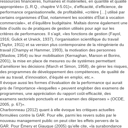
ressources financières, humaines et matérielles, en quantité et qualité
appropriées» (L.R.Q., chapitre V-5.01)», d’efficacité, d’efficience, de
performance organisationnelle, de profitabilité, «critère […] utilisé par
certains organismes d’État, notamment les sociétés d’État à vocation
commerciale», et d’équilibre budgétaire. Maltais donne également une
liste d’outils ou de pratiques de gestion utilisés pour agir sur les
critères de performances. Il s’agit, «les fonctions de gestion (Fayol,
1916; Gulick et Urwick, 1937), l’organisation scientifique du travail
(Taylor, 1911) et sa version plus contemporaine de la réingénierie du
travail (Champy et Hammer, 1993), la motivation des personnes
(Maslow, 1954) ou leur mobilisation (Kernaghan, Marson et Borins,
2001), la mise en place de mesures ou de systèmes permettant
d’améliorer les décisions (March et Simon, 1958), de gérer les risques,
des programmes de développement des compétences, de qualité de
vie au travail, d’innovation, d’équité en emploi, etc.».
Il évoque aussi les formes d’évaluation de la performance qui aurait
pris de l’importance «lesquelles « peuvent englober des examens de
programmes, une appréciation du rapport coût-efficacité, des
examens sectoriels ponctuels et un examen des dépenses » (OCDE,
2005, p. 67)».
Charbonneau (2012) quant à elle évoque les critiques actuelles
formulées contre la GAR. Pour elle, parmi les revers subis par le
nouveau management public on peut citer les effets pervers de la
GAR. Pour Émery et Giauque (2005) qu’elle cite, «la surabondance