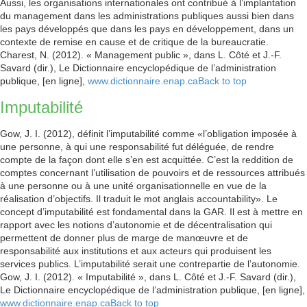
Aussi, les organisations internationales ont contribué à l’implantation
du management dans les administrations publiques aussi bien dans
les pays développés que dans les pays en développement, dans un
contexte de remise en cause et de critique de la bureaucratie.
Charest, N. (2012). « Management public », dans L. Côté et J.-F.
Savard (dir.), Le Dictionnaire encyclopédique de l’administration
publique, [en ligne],
www.dictionnaire.enap.ca
Back to top
Imputabilité
Gow, J. I. (2012), définit l’imputabilité comme «l’obligation imposée à
une personne, à qui une responsabilité fut déléguée, de rendre
compte de la façon dont elle s’en est acquittée. C’est la reddition de
comptes concernant l’utilisation de pouvoirs et de ressources attribués
à une personne ou à une unité organisationnelle en vue de la
réalisation d’objectifs. Il traduit le mot anglais accountability». Le
concept d’imputabilité est fondamental dans la GAR. Il est à mettre en
rapport avec les notions d’autonomie et de décentralisation qui
permettent de donner plus de marge de manœuvre et de
responsabilité aux institutions et aux acteurs qui produisent les
services publics. L’imputabilité serait une contrepartie de l’autonomie.
Gow, J. I. (2012). « Imputabilité », dans L. Côté et J.-F. Savard (dir.),
Le Dictionnaire encyclopédique de l’administration publique, [en ligne],
www.dictionnaire.enap.ca
Back to top