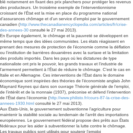
blé notamment en fixant des prix planchers pour protéger les revenus
des producteurs. Un troisième exemple de l’interventionnisme
croissant de l’État est la mise en place du programme national
d’assurances chômage et d’un service d’emploi par le gouvernement
canadien (
http://www.thecanadianencyclopedia.com/articles/fr/crise-
des-annees-30
consulté le 27 mai 2013).
En Europe également, le chômage et la pauvreté se développent en
même temps que des idées communistes. Les états réagissent en
prenant des mesures de protection de l’économie comme la déflation
ou l’institution de barrières douanières avec la surtaxe et la limitation
des produits importés. Dans les pays où les dictatures de type
nationaliste ont pris le pouvoir, les grands travaux et l’industrie de
l’armement permettent à l’État de réduire le chômage. C’est le cas en
Italie et en Allemagne. Ces interventions de l’État dans le domaine
économique sont inspirées des théories de l’économiste anglais John
Maynard Keynes qui dans son ouvrage Théorie générale de l’emploi,
de l’intérêt et de la monnaie (1937), préconise et défend l’intervention
de l’État dans l’économie (
http://www.philisto.fr/cours-87-la-crise-des-
annees-1930.html
consulté le 27 mai 2013).
Aux États-Unis, le gouvernement subventionne l’agriculture pour
maintenir la stabilité sociale au lendemain de l’arrêt des importations
européennes. Le gouvernement fédéral propose des prêts aux États
fédéraux pour les aider à subventionner la lutte contre le chômage.
Les travaux publics sont utilisés pour soutenir l’emploi