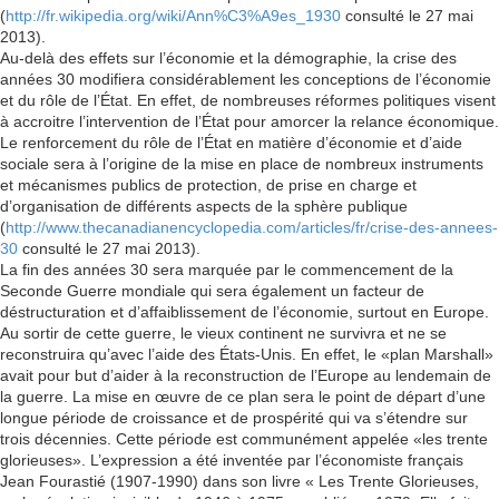
(
http://fr.wikipedia.org/wiki/Ann%C3%A9es_1930
consulté le 27 mai
2013).
Au-delà des effets sur l’économie et la démographie, la crise des
années 30 modifiera considérablement les conceptions de l’économie
et du rôle de l’État. En effet, de nombreuses réformes politiques visent
à accroitre l’intervention de l’État pour amorcer la relance économique.
Le renforcement du rôle de l’État en matière d’économie et d’aide
sociale sera à l’origine de la mise en place de nombreux instruments
et mécanismes publics de protection, de prise en charge et
d’organisation de différents aspects de la sphère publique
(
http://www.thecanadianencyclopedia.com/articles/fr/crise-des-annees-
30
consulté le 27 mai 2013).
La fin des années 30 sera marquée par le commencement de la
Seconde Guerre mondiale qui sera également un facteur de
déstructuration et d’affaiblissement de l’économie, surtout en Europe.
Au sortir de cette guerre, le vieux continent ne survivra et ne se
reconstruira qu’avec l’aide des États-Unis. En effet, le «plan Marshall»
avait pour but d’aider à la reconstruction de l’Europe au lendemain de
la guerre. La mise en œuvre de ce plan sera le point de départ d’une
longue période de croissance et de prospérité qui va s’étendre sur
trois décennies. Cette période est communément appelée «les trente
glorieuses». L’expression a été inventée par l’économiste français
Jean Fourastié (1907-1990) dans son livre « Les Trente Glorieuses,