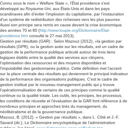
Connu sous le nom « Welfare State », l’État providence s’est
développé au Royaume-Uni, aux États-Unis et dans les pays
scandinaves afin d’éviter l’implosion du capitalisme, par l’instauration
d’un système de redistribution des richesses vers les plus pauvres.
Aussi son principe sera remis en cause devant la crise économique
des années 70 et 80 (
http://www.toupie.org/Dictionnaire/Etat-
providence.htm
consulté le 27 mai 2013).
Gestion par résultats (GAR) : Selon Mazouz (2012), «la gestion par
résultats (GPR), ou la gestion axée sur les résultats, est un cadre de
gestion de la performance publique articulé autour de trois liens
logiques établis entre la qualité des services aux citoyens,
l’optimisation des ressources et des moyens disponibles et
l’imputabilité des gestionnaires publics. Cette définition met l’accent
sur la place centrale des résultats qui deviennent le principal indicateur
de la performance des organisations publiques. C’est le cadre de
gestion institué par le nouveau management public qui y trouve
l’opérationnalisation de certains de ces principes comme la qualité
continue ou la qualité totale. Les outils, les principes, les processus,
les conditions de réussite et l’évaluation de la GAR font référence à de
nombreux principes et approches tirés du management, du
néolibéralisme et de la gouvernance publique.
Mazouz, B. (2012). « Gestion par résultats », dans L. Côté et J.-F.
Savard (dir.), Le Dictionnaire encyclopédique de l’administration