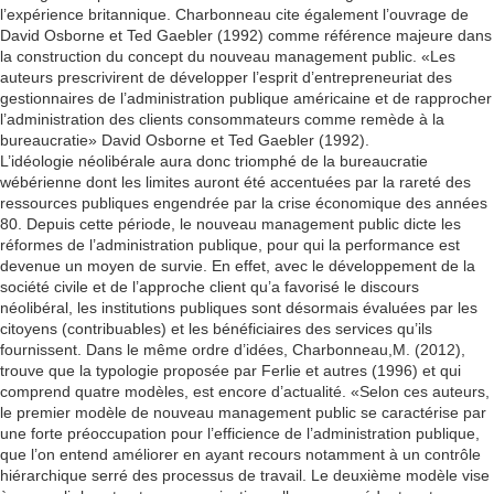
l’expérience britannique. Charbonneau cite également l’ouvrage de
David Osborne et Ted Gaebler (1992) comme référence majeure dans
la construction du concept du nouveau management public. «Les
auteurs prescrivirent de développer l’esprit d’entrepreneuriat des
gestionnaires de l’administration publique américaine et de rapprocher
l’administration des clients consommateurs comme remède à la
bureaucratie» David Osborne et Ted Gaebler (1992).
L’idéologie néolibérale aura donc triomphé de la bureaucratie
wébérienne dont les limites auront été accentuées par la rareté des
ressources publiques engendrée par la crise économique des années
80. Depuis cette période, le nouveau management public dicte les
réformes de l’administration publique, pour qui la performance est
devenue un moyen de survie. En effet, avec le développement de la
société civile et de l’approche client qu’a favorisé le discours
néolibéral, les institutions publiques sont désormais évaluées par les
citoyens (contribuables) et les bénéficiaires des services qu’ils
fournissent. Dans le même ordre d’idées, Charbonneau,M. (2012),
trouve que la typologie proposée par Ferlie et autres (1996) et qui
comprend quatre modèles, est encore d’actualité. «Selon ces auteurs,
le premier modèle de nouveau management public se caractérise par
une forte préoccupation pour l’efficience de l’administration publique,
que l’on entend améliorer en ayant recours notamment à un contrôle
hiérarchique serré des processus de travail. Le deuxième modèle vise