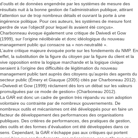
d’outils et de données engendrée par les systèmes de mesure des
résultats nuit à la bonne gestion de l’administration publique, attirant
l’attention sur de trop nombreux détails et ouvrant la porte à une
ingérence politique. Pour ces auteurs, les systèmes de mesure font
perdre de vue l’objectif pour lequel ils avaient été conçus».
Charbonneau évoque également une critique de Dwivedi et Gow
(1999), sur l’origine néolibérale et donc idéologique du nouveau
management public qui consacre sa « non-neutralité ».
L’autre critique majeure évoquée porte sur les fondements du NMP. En
effet, la substitution de la figure du citoyen par la figure du client et la
vive opposition entre la logique marchande et la logique civique
seraient à l’origine des difficultés de légitimation du nouveau
management public tant auprès des citoyens qu’auprès des agents du
secteur public (Émery et Giauque (2005) cités par Charboneau 2012).
«Dwivedi et Gow (1999) réclament dès lors un débat sur les valeurs
promulguées par ce mode de gestion» (Charboneau 2012).
La GAR est donc un cadre de gestion très répandu vu son adoption
volontaire ou contrainte par de nombreux gouvernements. De
nombreux outils et mécanismes ont été développés pour en faire un
facteur de développement des performances des organisations
publiques. Des critères de performances, des pratiques de gestion,
des outils et des formes d’évaluation ont été développées dans ce
sens. Cependant, la GAR n’échappe pas aux critiques qui portent