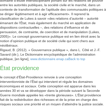
domaine d’étude interdisciplinaire portant sur les relations de pouvoir
entre les autorités publiques, la société civile et le marché, dans un
contexte de transformation de l’aptitude des communautés politiques à
se diriger légitimement et à agir efficacement». Il reprend la
classification de Lukes à savoir «des relations d’autorité – autorité
émanant de l’État, mais également du marché en application de
dispositions contractuelles –, des relations d’influence et de
persuasion, de contrainte, de coercition et de manipulation (Lukes,
2005)». Le concept gouvernance publique est en lien étroit avec la
notion d’opinion publique et de société civile qui sont chers aux
néolibéraux.
Rigaud, B. (2012). « Gouvernance publique », dans L. Côté et J.-F.
Savard (dir.), Le Dictionnaire encyclopédique de l’administration
publique, [en ligne],
www.dictionnaire.enap.ca
Back to top
État providence
le concept d’État-Providence renvoie à une conception
interventionniste de l’État qui intervient et régule les domaines
économiques et sociaux. Cette conception est apparue dans les
années 30 et va se développer dans la période suivant la Seconde
Guerre mondiale appelée les «trente glorieuses». L’État providence
fait de la redistribution des richesses et de la prise en charge des
risques sociaux une priorité et un moyen d’atteindre la justice sociale.